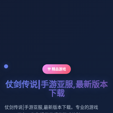
🎊 精品游戏
仗剑传说|手游亚服,最新版本
下载
仗剑传说|手游亚服,最新版本下载。专业的游戏