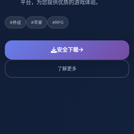
平台，为您提供优质的游戏体验。
#养成
#苹果
#RPG
安全下载
了解更多